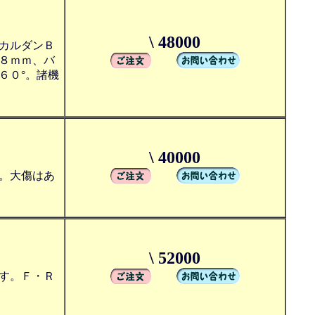
\ 48000
カルダンＢ
８ｍｍ、バ
６０°。諸機
\ 40000
。大傷はあ
\ 52000
す。Ｆ・Ｒ