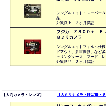
シングルエイト・スーパー８
品。
外観良上 ３ヶ月保証
フジカ Ｚ８００＋ Ｅ
８ミリカメラ
シングルエイトフィルム仕様。
ドアウト、多重撮影、など多
ャリングケース、フード、レ
外観良品 ３ヶ月保証
【大判カメラ・レンズ】
【８ミリカメラ・映写機・８