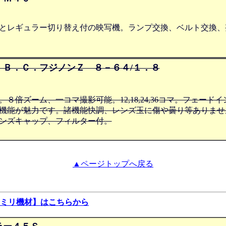
とレギュラー切り替え付の映写機。ランプ交換、ベルト交換、
．Ｂ．Ｃ．フジノンＺ ８－６４/１．８
８倍ズーム、一コマ撮影可能。12,18,24,36コマ。フェード
機能が魅力です。諸機能快調、レンズ玉に傷や曇り等ありませ
ンズキャップ、フィルター付。
▲ページトップへ戻る
ミリ機材】はこちらから