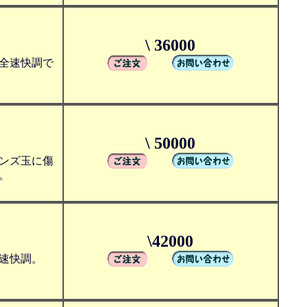
\ 36000
全速快調で
\ 50000
ンズ玉に傷
。
\42000
速快調。