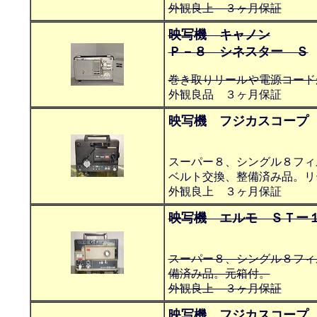
外観良上 ３ヶ月保証
映写機 キャノン
Ｐ－８ シネスター Ｓ
巻き取りリールや電源コード
外観良品 ３ヶ月保証
映写機 フジカスコープ
スーパー８、シングル８フィ
ベルト交換、整備済み品。リ
外観良上 ３ヶ月保証
映写機 エルモ ＳＴー
スーパー８、シングル８フィ
備済み品。元箱付。
外観良上 ３ヶ月保証
映写機 フジカスコープ