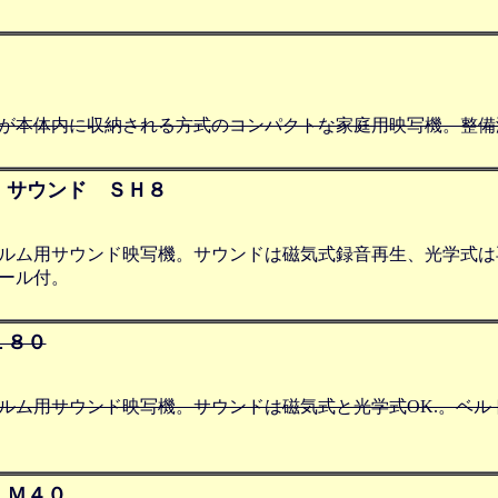
が本体内に収納される方式のコンパクトな家庭用映写機。整備
 サウンド ＳＨ８
ルム用サウンド映写機。サウンドは磁気式録音再生、光学式は
ール付。
１８０
ルム用サウンド映写機。サウンドは磁気式と光学式OK.。ベル
 Ｍ４０