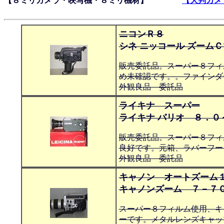
【８ミリカメラ・映写機・８ミリ機材】
【大判カメ
ニコンＲ８
シネ ニッコール ズーム
販売委託品。スーパー８フィ
め未確認です。。ファインダ
外観良品 委託品
ライキナ スーパー
ライキナ バリオ ８．０
販売委託品。スーパー８フィ
良好です。元箱、ラバーフー
外観良品 委託品
キャノン オートズーム
キャノンズーム ７－７０
スーパー８フィルム使用、キ
ーです。メタルレンズキャッ