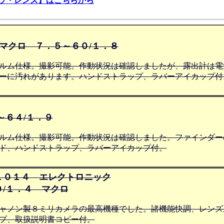
ラ・レンズ】はこちらから
Ｃマクロ ７．５～６０/１．８
ルム仕様。撮影可能。作動状況は確認しましたが、露出計は電
ーに汚れがあります。ハンドストラップ、ラバーアイカップ付
～６４/１．９
ルム仕様。撮影可能。作動状況は確認しました。ファインダー
ド、ハンドストラップ、ラバーアイカップ付。
１０１４ エレクトロニック
/１．４ マクロ
ャノン製８ミリカメラの最高機種でした。諸機能快調、レンズ
プ、取扱説明書コピー付。