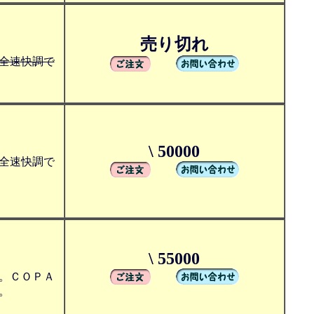
売り切れ
全速快調で
\ 50000
全速快調で
\ 55000
。ＣＯＰＡ
。