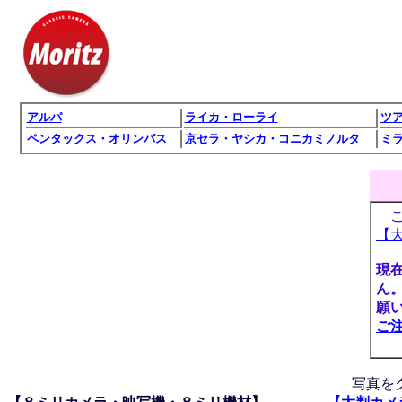
アルパ
ライカ・ローライ
ツ
ペンタックス・オリンパス
京セラ・ヤシカ・コニカミノルタ
ミ
こ
【
現
ん。
願
ご
写真を